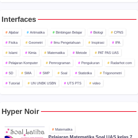
Interfaces
Aljabar
Aritmatika
Bimbingan Belajar
Biologi
CPNS
Fisika
Geometri
Ilmu Pengetahuan
Inspirasi
IPA
Islami
Kimia
Matematika
Metode
PAT PAS UAS
Pelajaran Komputer
Pemrograman
Pengukuran
Radarhot com
SD
SMA
SMP
Soal
Statistika
Trigonometri
Tutorial
UN UNBK USBN
UTS PTS
video
Hyper Noir
Matematika
Pelajaran Matematika Soal UAS kelas 7