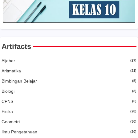
Artifacts
Aljabar
(27)
Aritmatika
(21)
Bimbingan Belajar
(5)
Biologi
(8)
CPNS
(6)
Fisika
(28)
Geometri
(30)
Ilmu Pengetahuan
(20)