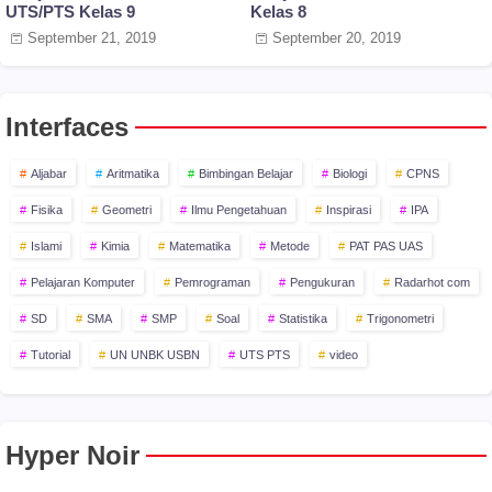
UTS/PTS Kelas 9
Kelas 8
September 21, 2019
September 20, 2019
Interfaces
Aljabar
Aritmatika
Bimbingan Belajar
Biologi
CPNS
Fisika
Geometri
Ilmu Pengetahuan
Inspirasi
IPA
Islami
Kimia
Matematika
Metode
PAT PAS UAS
Pelajaran Komputer
Pemrograman
Pengukuran
Radarhot com
SD
SMA
SMP
Soal
Statistika
Trigonometri
Tutorial
UN UNBK USBN
UTS PTS
video
Hyper Noir