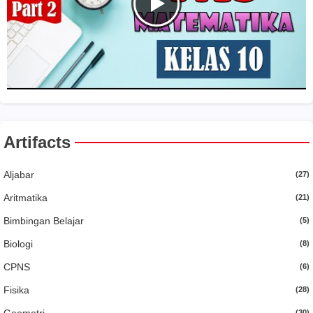
Artifacts
Aljabar
(27)
Aritmatika
(21)
Bimbingan Belajar
(5)
Biologi
(8)
CPNS
(6)
Fisika
(28)
(30)