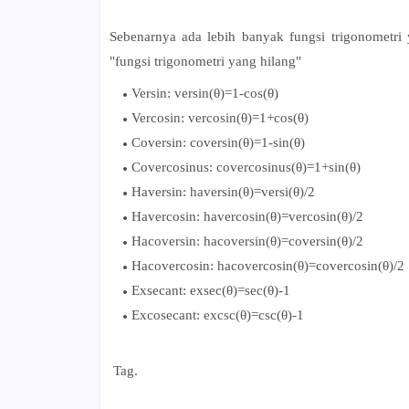
Sebenarnya ada lebih banyak fungsi trigonometri y
"fungsi trigonometri yang hilang"
Versin: versin(θ)=1-cos(θ)
Vercosin: vercosin(θ)=1+cos(θ)
Coversin: coversin(θ)=1-sin(θ)
Covercosinus: covercosinus(θ)=1+sin(θ)
Haversin: haversin(θ)=versi(θ)/2
Havercosin: havercosin(θ)=vercosin(θ)/2
Hacoversin: hacoversin(θ)=coversin(θ)/2
Hacovercosin: hacovercosin(θ)=covercosin(θ)/2
Exsecant: exsec(θ)=sec(θ)-1
Excosecant: excsc(θ)=csc(θ)-1
Tag.