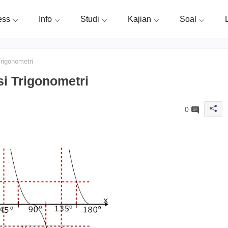
ess
Info
Studi
Kajian
Soal
rigonometri
i Trigonometri
0