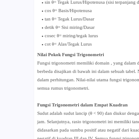
sin θ= Tegak Lurus/Hipotenusa (sisi terpanjang d
cos θ= Basis/Hipotenusa
tan θ= Tegak Lurus/Dasar
detik θ= Sisi miring/Dasar
cosec θ= miring/tegak lurus
cot θ= Alas/Tegak Lurus
Nilai Pokok Fungsi Trigonometri
Fungsi trigonometri memiliki domain , yang dalam de
berbeda disajikan di bawah ini dalam sebuah tabel. N
dalam perhitungan. Nilai-nilai utama fungsi trigonom
semua rumus trigonometri.
Fungsi Trigonometri dalam Empat Kuadran
Sudut adalah sudut lancip (θ < 90) dan diukur den
jam. Selanjutnya, rasio trigonometri ini memiliki t
didasarkan pada sumbu positif atau negatif dari kuad
negatif di kuadran III dan IV. Semua fungsi trigono