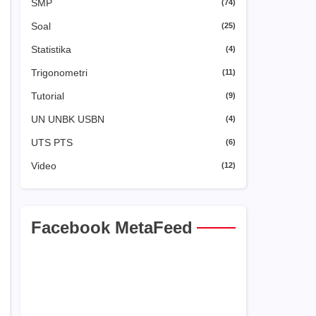
SMP
(74)
Soal
(25)
Statistika
(4)
Trigonometri
(11)
Tutorial
(9)
UN UNBK USBN
(4)
UTS PTS
(6)
Video
(12)
Facebook MetaFeed