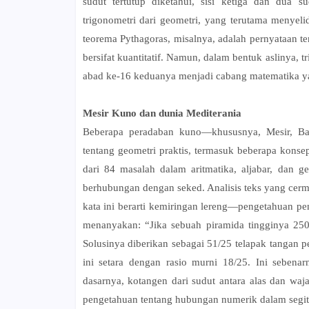
sudut tertutup diketahui, sisi ketiga dan dua s
trigonometri dari geometri, yang terutama menyelid
teorema Pythagoras, misalnya, adalah pernyataan te
bersifat kuantitatif. Namun, dalam bentuk aslinya,
abad ke-16 keduanya menjadi cabang matematika ya
Mesir Kuno dan dunia Mediterania
Beberapa peradaban kuno—khususnya, Mesir, Ba
tentang geometri praktis, termasuk beberapa konse
dari 84 masalah dalam aritmatika, aljabar, dan g
berhubungan dengan seked. Analisis teks yang ce
kata ini berarti kemiringan lereng—pengetahuan pen
menanyakan: “Jika sebuah piramida tingginya 250
Solusinya diberikan sebagai 51/25 telapak tangan p
ini setara dengan rasio murni 18/25. Ini sebena
dasarnya, kotangen dari sudut antara alas dan wa
pengetahuan tentang hubungan numerik dalam segiti