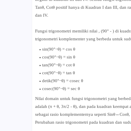
Tanθ, Cotθ positif hanya di Kuadran I dan III, dan r
dan IV.
Fungsi trigonometri memiliki nilai , (90° - ) di kua
trigonometri komplementer yang berbeda untuk sudut
sin(90°−θ) = cos θ
cos(90°−θ) = sin θ
tan(90°−θ) = cot θ
cot(90°−θ) = tan θ
detik(90°−θ) = cosec θ
cosec(90°−θ) = sec θ
Nilai domain untuk fungsi trigonometri yang berbeda
adalah (π + θ, 3π/2 - θ), dan pada kuadran keempat a
sebagai rasio komplementernya seperti Sinθ⇔Cosθ, 
Perubahan rasio trigonometri pada kuadran dan sud