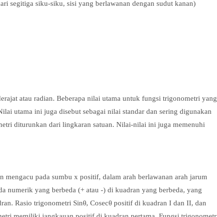
ari segitiga siku-siku, sisi yang berlawanan dengan sudut kanan)
rajat atau radian. Beberapa nilai utama untuk fungsi trigonometri yang
ilai utama ini juga disebut sebagai nilai standar dan sering digunakan
etri diturunkan dari lingkaran satuan. Nilai-nilai ini juga memenuhi
gan mengacu pada sumbu x positif, dalam arah berlawanan arah jarum
anda numerik yang berbeda (+ atau -) di kuadran yang berbeda, yang
ran. Rasio trigonometri Sinθ, Cosecθ positif di kuadran I dan II, dan
metri memiliki jangkauan positif di kuadran pertama. Fungsi trigonometr