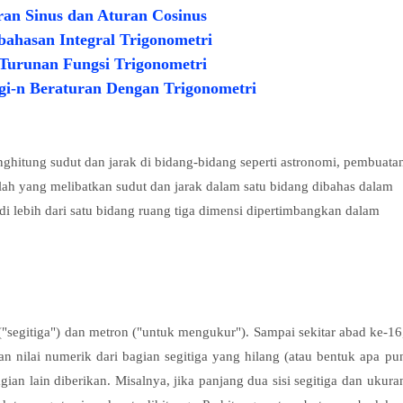
uran Sinus dan Aturan Cosinus
ahasan Integral Trigonometri
 Turunan Fungsi Trigonometri
gi-n Beraturan Dengan Trigonometri
hitung sudut dan jarak di bidang-bidang seperti astronomi, pembuata
alah yang melibatkan sudut dan jarak dalam satu bidang dibahas dalam
di lebih dari satu bidang ruang tiga dimensi dipertimbangkan dalam
 ("segitiga") dan metron ("untuk mengukur"). Sampai sekitar abad ke-16
n nilai numerik dari bagian segitiga yang hilang (atau bentuk apa pu
gian lain diberikan. Misalnya, jika panjang dua sisi segitiga dan ukura