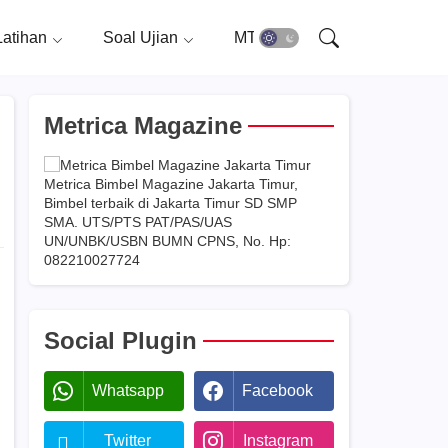
Latihan
Soal Ujian
MTMTK
Metrica Magazine
Metrica Bimbel Magazine Jakarta Timur,
Bimbel terbaik di Jakarta Timur SD SMP
SMA. UTS/PTS PAT/PAS/UAS
UN/UNBK/USBN BUMN CPNS, No. Hp:
082210027724
Social Plugin
Whatsapp
Facebook
Twitter
Instagram