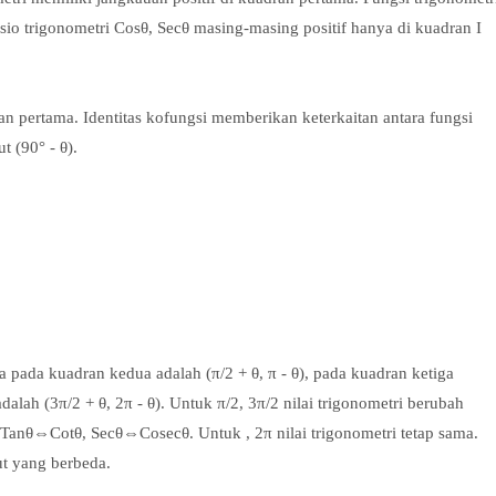
asio trigonometri Cosθ, Secθ masing-masing positif hanya di kuadran I
dran pertama. Identitas kofungsi memberikan keterkaitan antara fungsi
 (90° - θ).
 pada kuadran kedua adalah (π/2 + θ, π - θ), pada kuadran ketiga
dalah (3π/2 + θ, 2π - θ). Untuk π/2, 3π/2 nilai trigonometri berubah
Tanθ⇔Cotθ, Secθ⇔Cosecθ. Untuk , 2π nilai trigonometri tetap sama.
ut yang berbeda.