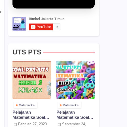
a
UTS PTS
Matematika
Matematika
Pelajaran
Pelajaran
Matematika Soal
Matematika Soal
PTS Kelas 8
UTS/PTS Kelas 4
Februari 27, 2020
September 24,