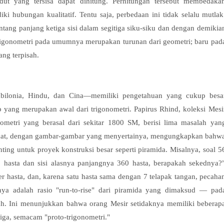
udut yang tersisa dapat dihitung. Perhitungan tersebut membedaka
iki hubungan kualitatif. Tentu saja, perbedaan ini tidak selalu mutlak
ntang panjang ketiga sisi dalam segitiga siku-siku dan dengan demikia
 trigonometri pada umumnya merupakan turunan dari geometri; baru pad
ng terpisah.
bilonia, Hindu, dan Cina—memiliki pengetahuan yang cukup besa
p yang merupakan awal dari trigonometri. Papirus Rhind, koleksi Mesi
eometri yang berasal dari sekitar 1800 SM, berisi lima masalah yan
rmat, dengan gambar-gambar yang menyertainya, mengungkapkan bahw
ting untuk proyek konstruksi besar seperti piramida. Misalnya, soal 5
 hasta dan sisi alasnya panjangnya 360 hasta, berapakah sekednya?
er hasta, dan, karena satu hasta sama dengan 7 telapak tangan, pecaha
rnya adalah rasio "run-to-rise" dari piramida yang dimaksud — pad
jah. Ini menunjukkan bahwa orang Mesir setidaknya memiliki beberap
ga, semacam "proto-trigonometri."