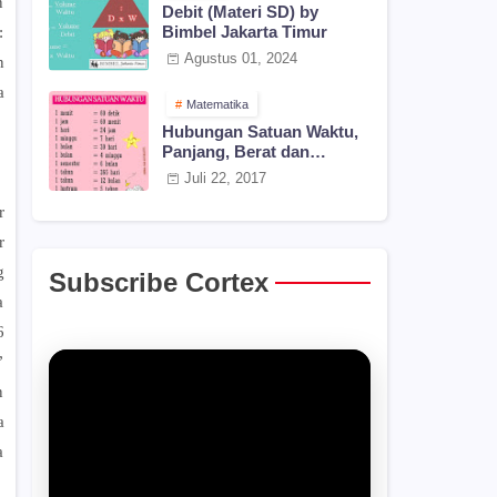
n
Debit (Materi SD) by
Bimbel Jakarta Timur
:
Agustus 01, 2024
n
a
Matematika
Hubungan Satuan Waktu,
Panjang, Berat dan
Kuantitas
Juli 22, 2017
r
r
g
Subscribe Cortex
a
6
”
n
a
a