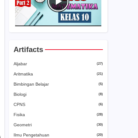
Artifacts
Aljabar
(27)
Aritmatika
(21)
Bimbingan Belajar
(5)
Biologi
(8)
CPNS
(6)
Fisika
(28)
Geometri
(30)
Ilmu Pengetahuan
(20)
i