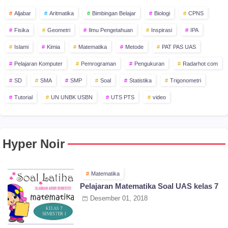
Aljabar
Aritmatika
Bimbingan Belajar
Biologi
CPNS
Fisika
Geometri
Ilmu Pengetahuan
Inspirasi
IPA
Islami
Kimia
Matematika
Metode
PAT PAS UAS
Pelajaran Komputer
Pemrograman
Pengukuran
Radarhot com
SD
SMA
SMP
Soal
Statistika
Trigonometri
Tutorial
UN UNBK USBN
UTS PTS
video
Hyper Noir
Matematika
Pelajaran Matematika Soal UAS kelas 7
Desember 01, 2018